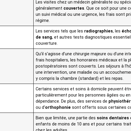
Les visites chez un médecin généraliste ou spéci
généralement
couvertes
. Que ce soit pour une c
un suivi médical ou une urgence, les frais sont pr
régime.
Les services tels que les
radiographies
, les
éch
de sang
, et autres tests diagnostiques essentiel
couverture.
Qu’il s’agisse d’une chirurgie majeure ou d’une in
frais hospitaliers, les honoraires médicaux et la 
postopératoires sont couverts. Les séjours à l’hô
une intervention, une maladie ou un accouchemen
y compris la chambre (standard) et les repas.
Certains services et soins à domicile peuvent êtr
particulièrement pour les personnes âgées ou en 
dépendance. De plus, des services de
physiothér
ou d’
orthophonie
sont offerts sous certaines co
Bien que limitée, une partie des
soins dentaires
enfants de moins de 10 ans et pour certains tra
chez les adultes.