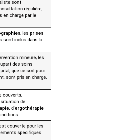
aliste sont
onsultation régulière,
is en charge par le
ographies
, les
prises
s sont inclus dans la
tervention mineure, les
plupart des soins
pital, que ce soit pour
t, sont pris en charge,
e couverts,
situation de
apie
, d’
ergothérapie
nditions.
est couverte pour les
itements spécifiques