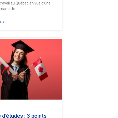
travail au Québec en vue d’une
rmanente.
 »
 d’études : 3 points