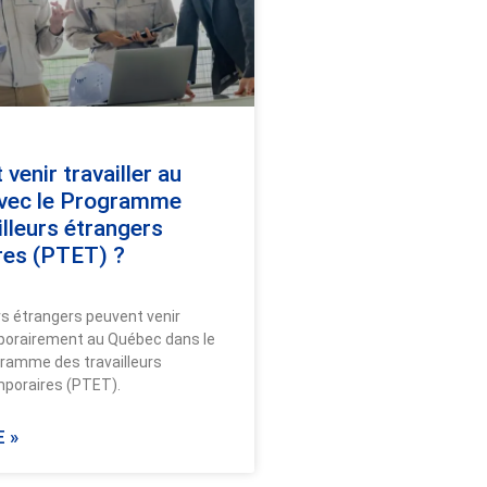
enir travailler au
vec le Programme
illeurs étrangers
res (PTET) ?
rs étrangers peuvent venir
mporairement au Québec dans le
ramme des travailleurs
mporaires (PTET).
 »