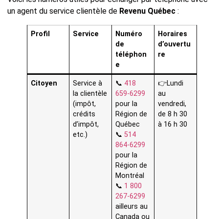
un agent du service clientèle de
Revenu Québec
:
Profil
Service
Numéro
Horaires
de
d’ouvertu
téléphon
re
e
Citoyen
Service à
📞
418
👉Lundi
la clientèle
659-6299
au
(impôt,
pour la
vendredi,
crédits
Région de
de 8 h 30
d’impôt,
Québec
à 16 h 30
etc.)
📞
514
864-6299
pour la
Région de
Montréal
📞
1 800
267-6299
ailleurs au
Canada ou