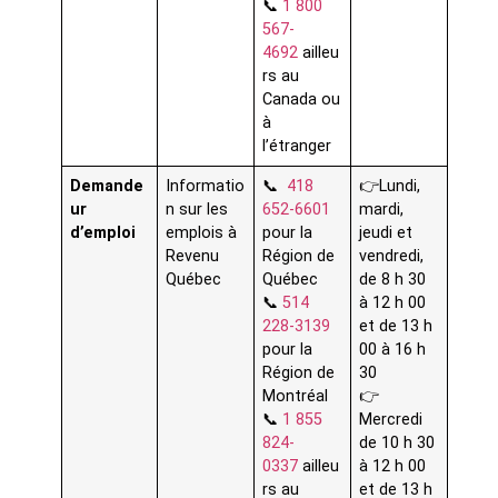
📞
1 800
567-
4692
ailleu
rs au
Canada ou
à
l’étranger
Demande
Informatio
📞
418
👉Lundi,
ur
n sur les
652-6601
mardi,
d’emploi
emplois à
pour la
jeudi et
Revenu
Région de
vendredi,
Québec
Québec
de 8 h 30
📞
514
à 12 h 00
228-3139
et de 13 h
pour la
00 à 16 h
Région de
30
Montréal
👉
📞
1 855
Mercredi
824-
de 10 h 30
0337
ailleu
à 12 h 00
rs au
et de 13 h