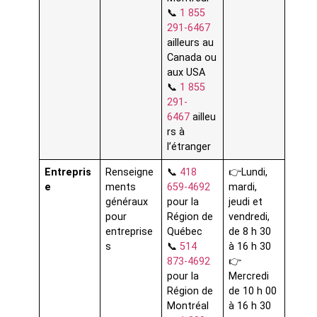
📞
1 855
291-6467
ailleurs au
Canada ou
aux USA
📞
1 855
291-
6467
ailleu
rs à
l’étranger
Entrepris
Renseigne
📞
418
👉Lundi,
e
ments
659-4692
mardi,
généraux
pour la
jeudi et
pour
Région de
vendredi,
entreprise
Québec
de 8 h 30
s
📞
514
à 16 h 30
873-4692
👉
pour la
Mercredi
Région de
de 10 h 00
Montréal
à 16 h 30