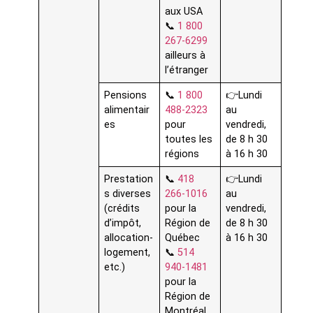
aux USA
📞
1 800
267-6299
ailleurs à
l’étranger
Pensions
📞
1 800
👉Lundi
alimentair
488-2323
au
es
pour
vendredi,
toutes les
de 8 h 30
régions
à 16 h 30
Prestation
📞
418
👉Lundi
s diverses
266-1016
au
(crédits
pour la
vendredi,
d’impôt,
Région de
de 8 h 30
allocation-
Québec
à 16 h 30
logement,
📞
514
etc.)
940-1481
pour la
Région de
Montréal